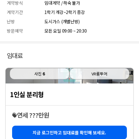
계약방식
임대계약 / 하숙 불가
계약기간
1학기 개강~2학기 종강
난방
도시가스 (개별난방)
방문예약
모든 요일 09:00 ~ 20:30
임대료
사진
6
VR룸투어
1인실 분리형
연세 ???만원
지금 로그인하고 임대료를 확인해 보세요.