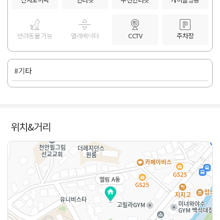
반려동물 가능
엘레베이터
CCTV
주차장
#기타
위치&거리
엘림 A동