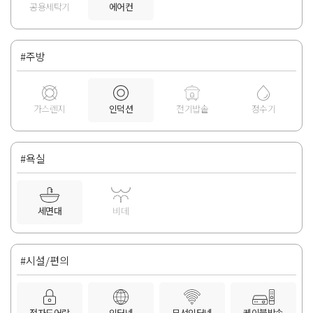
공용세탁기
에어컨
#주방
가스렌지
인덕션
전기밥솥
정수기
#욕실
세면대
비데
#시설/편의
전자도어락
인터넷
무선인터넷
케이블방송