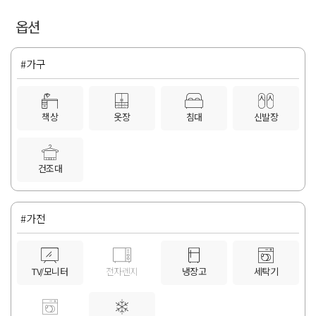
옵션
#가구
책상
옷장
침대
신발장
건조대
#가전
TV/모니터
전자렌지
냉장고
세탁기