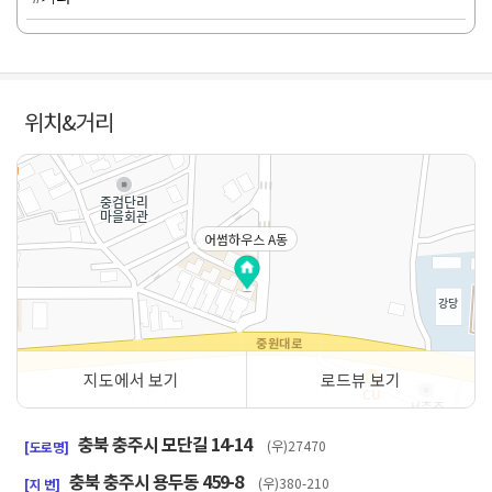
위치&거리
어썸하우스 A동
지도에서 보기
로드뷰 보기
50m
충북 충주시 모단길 14-14
(우)27470
[도로명]
충북 충주시 용두동 459-8
(우)380-210
[지 번]