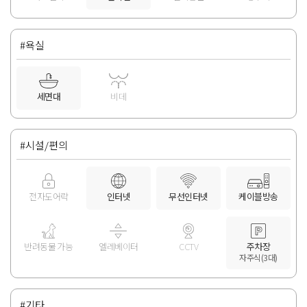
#욕실
세면대
비데
#시설/편의
전자도어락
인터넷
무선인터넷
케이블방송
반려동물 가능
엘레베이터
CCTV
주차장
자주식(3대)
#기타