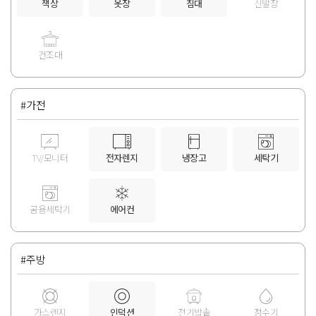
책상
옷장
침대
신발장
건조대
#가전
TV/모니터
전자렌지
냉장고
세탁기
공용세탁기
에어컨
#주방
가스렌지
인덕션
전기밥솥
정수기