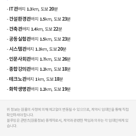
IT관
20
-
까지
1.3
km, 도보
분
건설환경관
23
-
까지
1.5
km, 도보
분
건축관
22
-
까지
1.4
km, 도보
분
공동실험관
23
-
까지
1.5
km, 도보
분
시스템관
20
-
까지
1.3
km, 도보
분
인문사회관
26
-
까지
1.7
km, 도보
분
종합강의관
18
-
까지
1.2
km, 도보
분
테크노관
18
-
까지
1
km, 도보
분
화학생명관
19
-
까지
1.2
km, 도보
분
위 정보는 원룸의 사정에 의해 예고없이 변동될 수 있으므로, 계약시 임대인을 통해 직접
확인하셔야 합니다.
블루밍은 콘텐츠(원룸정보) 중개자로서, 계약과 관련한 책임과 의무는 각 임대인에게 있
습니다.