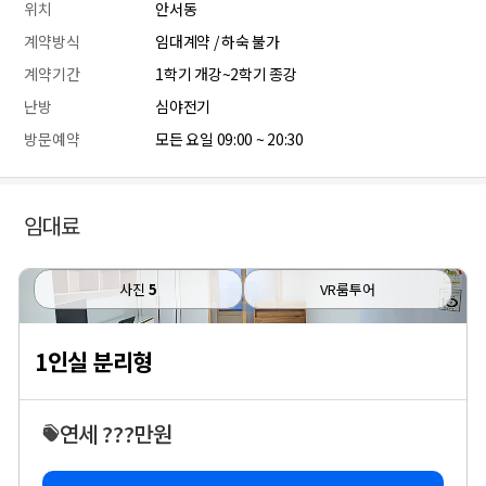
위치
안서동
계약방식
임대계약 / 하숙 불가
계약기간
1학기 개강~2학기 종강
난방
심야전기
방문예약
모든 요일 09:00 ~ 20:30
임대료
사진
5
VR룸투어
1인실 분리형
연세 ???만원