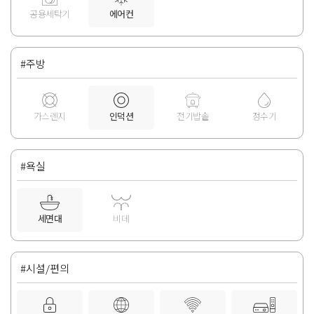
공용세탁기
에어컨
#주방
가스렌지
인덕션
전기밥솥
정수기
#욕실
세면대
비데
#시설/편의