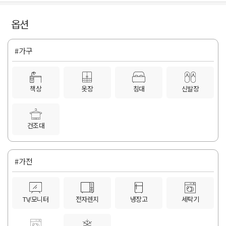
옵션
#가구
책상
옷장
침대
신발장
건조대
#가전
TV/모니터
전자렌지
냉장고
세탁기