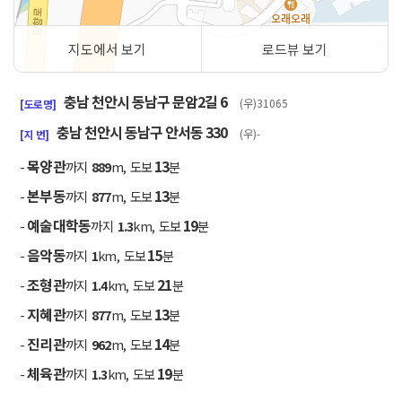
지도에서 보기
로드뷰 보기
50m
충남 천안시 동남구 문암2길 6
(우)31065
[도로명]
충남 천안시 동남구 안서동 330
(우)-
[지 번]
목양관
13
-
까지
889
m, 도보
분
본부동
13
-
까지
877
m, 도보
분
예술대학동
19
-
까지
1.3
km, 도보
분
음악동
15
-
까지
1
km, 도보
분
조형관
21
-
까지
1.4
km, 도보
분
지혜관
13
-
까지
877
m, 도보
분
진리관
14
-
까지
962
m, 도보
분
체육관
19
-
까지
1.3
km, 도보
분